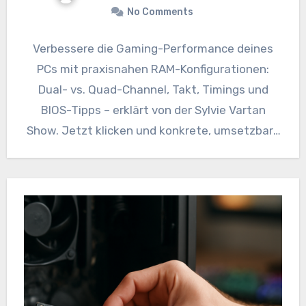
No Comments
Verbessere die Gaming-Performance deines
PCs mit praxisnahen RAM-Konfigurationen:
Dual- vs. Quad-Channel, Takt, Timings und
BIOS-Tipps – erklärt von der Sylvie Vartan
Show. Jetzt klicken und konkrete, umsetzbare
Empfehlungen erhalten!