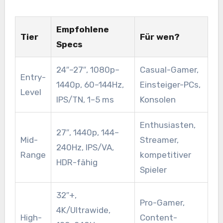
Empfohlene
Tier
Für wen?
Specs
24″–27″, 1080p–
Casual-Gamer,
Entry-
1440p, 60–144Hz,
Einsteiger-PCs,
Level
IPS/TN, 1–5 ms
Konsolen
Enthusiasten,
27″, 1440p, 144–
Mid-
Streamer,
240Hz, IPS/VA,
Range
kompetitiver
HDR-fähig
Spieler
32″+,
Pro-Gamer,
4K/Ultrawide,
High-
Content-