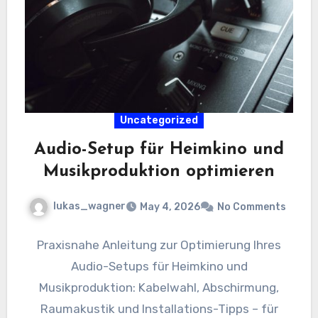
Uncategorized
Audio-Setup für Heimkino und
Musikproduktion optimieren
lukas_wagner
May 4, 2026
No Comments
Praxisnahe Anleitung zur Optimierung Ihres
Audio-Setups für Heimkino und
Musikproduktion: Kabelwahl, Abschirmung,
Raumakustik und Installations-Tipps – für