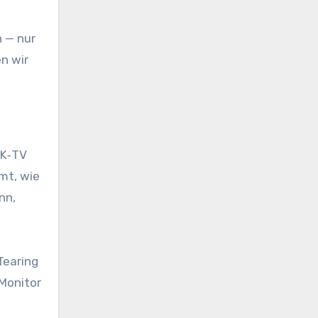
n — nur
en wir
4K‑TV
mt, wie
nn,
Tearing
 Monitor