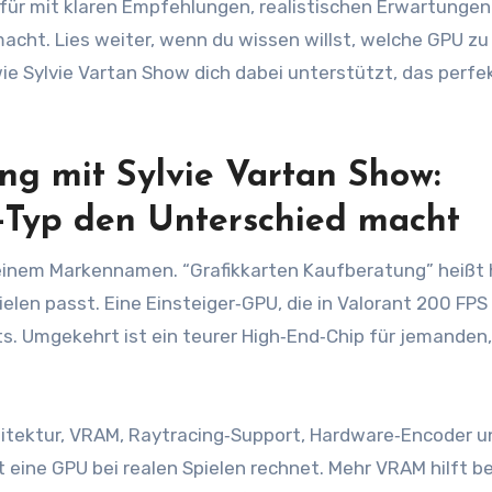
afür mit klaren Empfehlungen, realistischen Erwartungen
macht. Lies weiter, wenn du wissen willst, welche GPU z
ie Sylvie Vartan Show dich dabei unterstützt, das perfe
ng mit Sylvie Vartan Show:
-Typ den Unterschied macht
r einem Markennamen. “Grafikkarten Kaufberatung” heißt h
en passt. Eine Einsteiger‑GPU, die in Valorant 200 FPS l
chts. Umgekehrt ist ein teurer High‑End‑Chip für jemanden,
hitektur, VRAM, Raytracing‑Support, Hardware‑Encoder u
nt eine GPU bei realen Spielen rechnet. Mehr VRAM hilft b