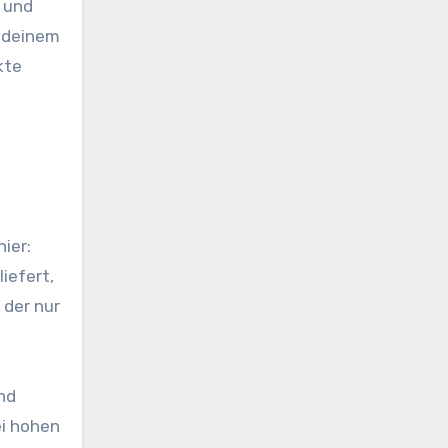
 und
u deinem
kte
ier:
iefert,
 der nur
nd
ei hohen