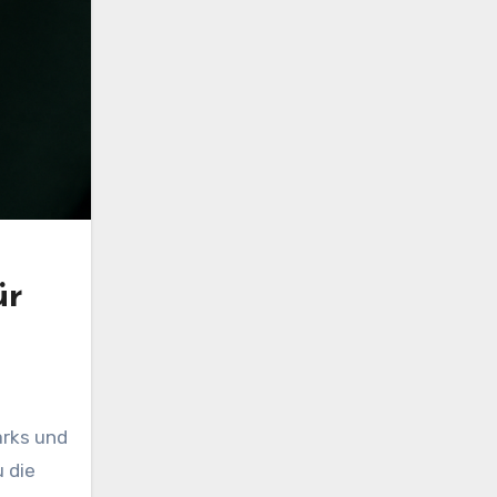
ür
arks und
u die