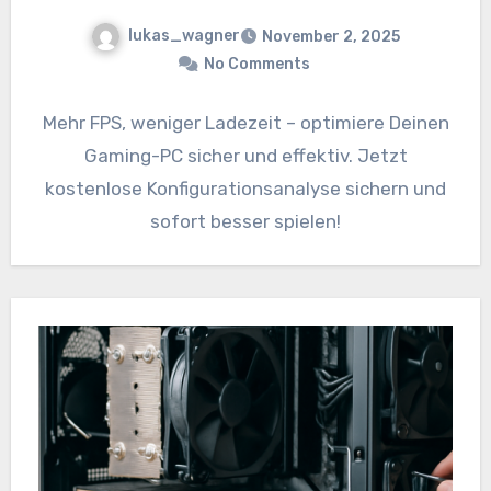
lukas_wagner
November 2, 2025
No Comments
Mehr FPS, weniger Ladezeit – optimiere Deinen
Gaming-PC sicher und effektiv. Jetzt
kostenlose Konfigurationsanalyse sichern und
sofort besser spielen!