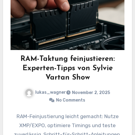
RAM-Taktung feinjustieren:
Experten-Tipps von Sylvie
Vartan Show
lukas_wagner
November 2, 2025
No Comments
RAM-Feinjustierung leicht gemacht: Nutze
XMP/EXPO, optimiere Timings und teste
zuverlässig. Schritt-für-Schritt-Anleitungen,